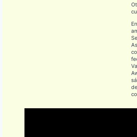
Ot
cu
En
am
Se
As
co
fe
Va
Aw
sá
de
co