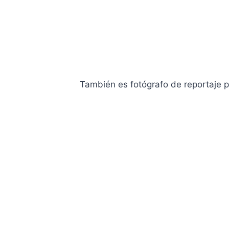
Miembro de la
Academia de las Artes y las C
es comp
También es fotógrafo de reportaje pa