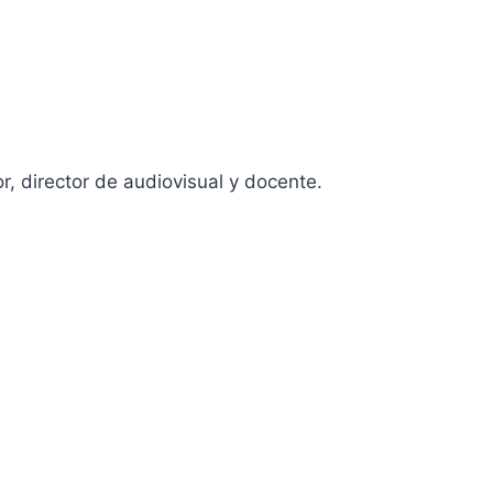
 Cine de Andalucía y de la Academia de Artes
licidad.
r, director de audiovisual y docente.