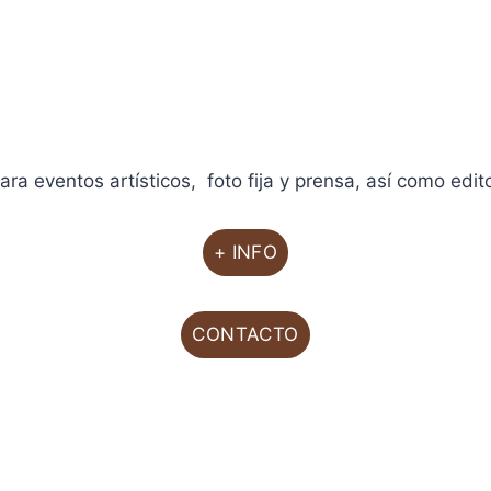
iencias Cinematográficas de España
, de la Academia de
Escénicas de Andalucía,
ositor de bandas sonoras para cine, teatro, danza y pub
ra eventos artísticos, foto fija y prensa, así como edito
+ INFO
CONTACTO