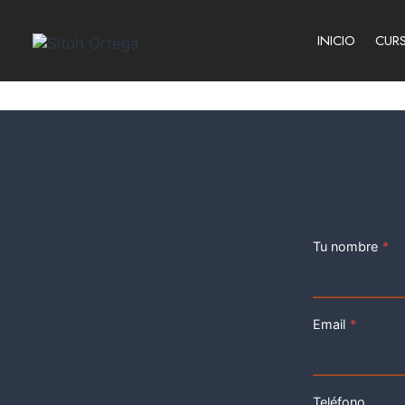
Saltar
al
INICIO
CUR
contenido
Tu nombre
*
Email
*
Teléfono